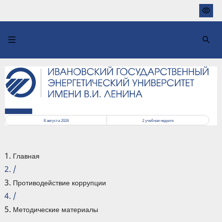
Перейти
к
основному
содержанию
РАСПИСАНИЕ
8 августа 2026
2
учебная неделя
Главная
/
Противодействие коррупции
/
Методические материалы