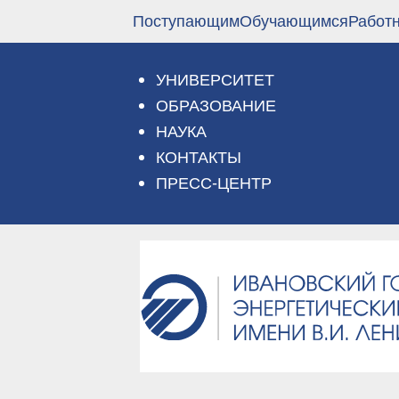
Перейти
Поступающим
Обучающимся
Работ
к
основному
содержанию
УНИВЕРСИТЕТ
ОБРАЗОВАНИЕ
НАУКА
КОНТАКТЫ
ПРЕСС-ЦЕНТР