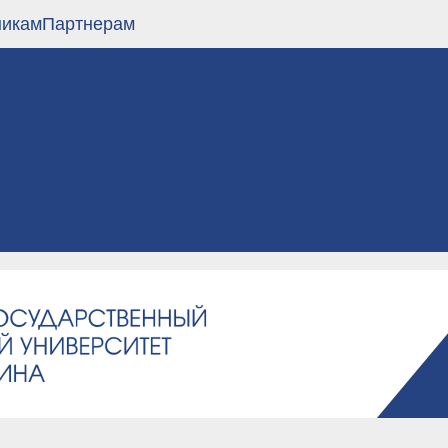
никам
Партнерам