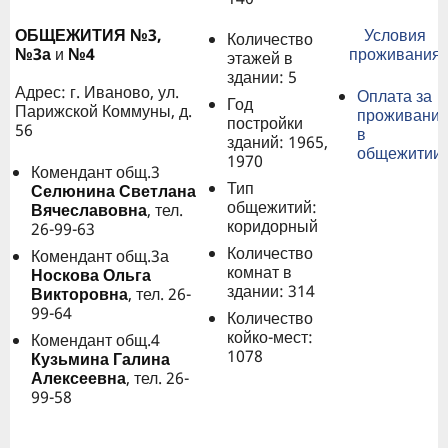
ОБЩЕЖИТИЯ №3,
Условия
Количество
№3а
и
№4
проживания
этажей в
здании: 5
Адрес: г. Иваново, ул.
Оплата за
Год
Парижской Коммуны, д.
проживани
постройки
56
в
зданий: 1965,
общежитии
1970
Комендант общ.3
Тип
Селюнина Светлана
общежитий:
Вячеславовна
, тел.
коридорный
26-99-63
Количество
Комендант общ.3а
комнат в
Носкова Ольга
здании: 314
Викторовна
, тел. 26-
99-64
Количество
койко-мест:
Комендант общ.4
1078
Кузьмина Галина
Алексеевна
, тел. 26-
99-58