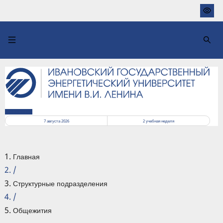
Перейти
к
основному
содержанию
РАСПИСАНИЕ
7 августа 2026
2
учебная неделя
Главная
/
Структурные подразделения
/
Общежития