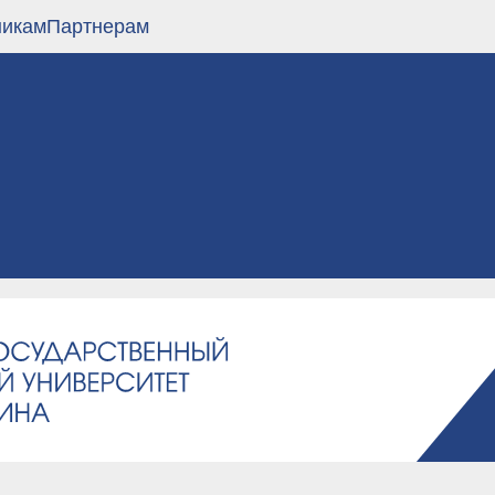
никам
Партнерам