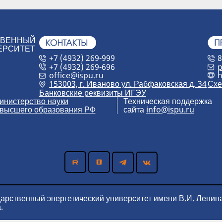
ТВЕННЫЙ
ЕРСИТЕТ
+7 (4932) 269-999
8
+7 (4932) 269-696
p
h
office@ispu.ru
153003, г. Иваново ул. Рабфаковская д. 34
Схе
Банковские реквизиты ИГЭУ
инистерство науки
Техническая поддержка
 высшего образования РФ
сайта
info@ispu.ru
дарственный энергетический университет имени В.И. Ленин
.