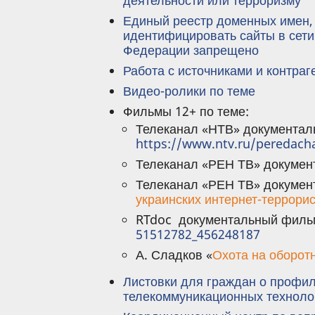
деятельности или терроризму
Единый реестр доменных имен, 
идентифицировать сайты в сети
Федерации запрещено
Работа с источниками и контраг
Видео-ролики по теме
Фильмы 12+ по теме:
Телеканал «НТВ» документа
https://www.ntv.ru/peredach
Телеканал «РЕН ТВ» докумен
Телеканал «РЕН ТВ» докумен
украинских интернет-террори
RTdoc документальный филь
51512782_456248187
А. Сладков «
Охота на оборот
Листовки для граждан о профи
телекоммуникационных техноло