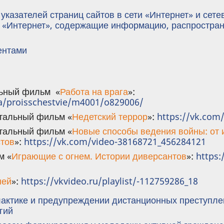
указателей страниц сайтов в сети «Интернет» и сет
 «Интернет», содержащие информацию, распростран
ентами
льный фильм «
Работа на врага
»:
a/proisschestvie/m4001/o829006/
тальный фильм «
Недетский террор
»:
https://vk.com
тальный фильм «
Новые способы ведения войны: от 
стов
»:
https://vk.com/video-38168721_456284121
м «
Играющие с огнем. Истории диверсантов
»:
https:
ней
»:
https://vkvideo.ru/playlist/-112759286_18
лактике и предупреждении дистанционных преступл
гий