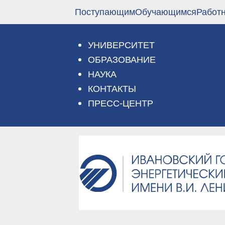
Перейти
Поступающим
Обучающимся
Работ
к
основному
содержанию
УНИВЕРСИТЕТ
ОБРАЗОВАНИЕ
НАУКА
КОНТАКТЫ
ПРЕСС-ЦЕНТР