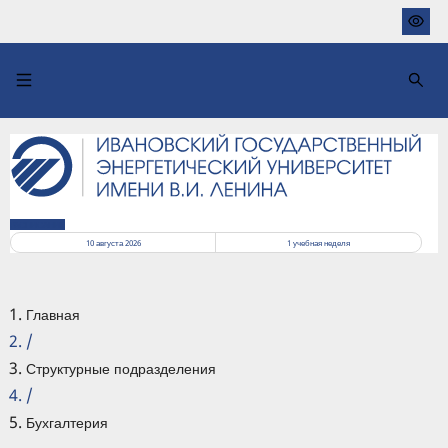
Перейти
к
основному
содержанию
РАСПИСАНИЕ
10 августа 2026
1
учебная неделя
Главная
/
Структурные подразделения
/
Бухгалтерия