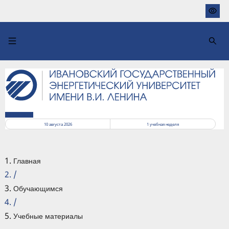
Перейти
к
основному
содержанию
РАСПИСАНИЕ
10 августа 2026
1
учебная неделя
Главная
/
Обучающимся
/
Учебные материалы