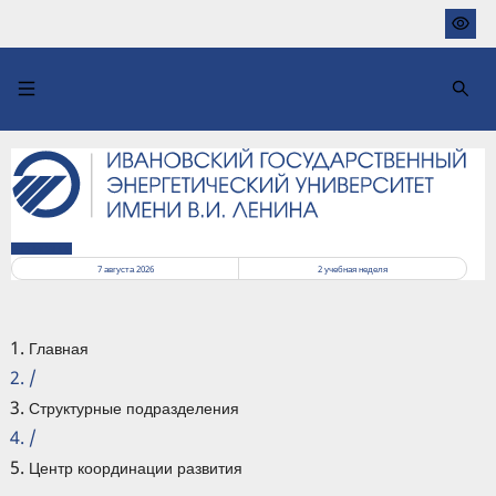
Перейти
к
основному
содержанию
РАСПИСАНИЕ
7 августа 2026
2
учебная неделя
Главная
/
Структурные подразделения
/
Центр координации развития