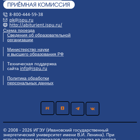
РЕЖИМ РАБОТЫ:
понедельник-четверг: 8:30 –
8-800-444-59-38
17:15, пятница 8.30 – 16.00
pk@ispu.ru
http://abiturient.ispu.ru/
ЗАРАБОТНАЯ ПЛАТА: от 27
Схема проезда
150 до 30 000 руб.
Сведения об образовательной
организации
Дата размещения: 26-02-2025
Министерство науки
и высшего образования РФ
Преподаватель цикла
ДОЛЖНОСТНЫЕ
спутниковой связи
ОБЯЗАННОСТИ:
Техническая поддержка
Военный учебный
Осуществлять учебную и
сайта
info@ispu.ru
центр
учебно-методическую работу
Политика обработки
по преподаваемым
персональных данных
дисциплинам направлений и
специальностей подготовки,
закрепленных за циклом;
проводить все виды учебных
занятий, к проведению
которых он допущен;
проводить в течение
семестра еженедельные
© 2008 - 2026 ИГЭУ (Ивановский государственный
консультации обучающихся в
энергетический университет имени В.И. Ленина). При
соответствии с расписанием;
использовании материалов портала ссылка на портал