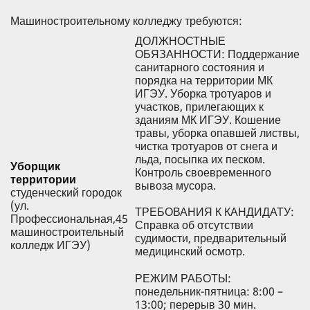
состоянием автомобиля,
Машиностроительному колледжу требуются:
выполнять самостоятельно
необходимые работы по
ДОЛЖНОСТНЫЕ
обеспечению его безопасной
ОБЯЗАННОСТИ: Поддержание
эксплуатации (согласно
санитарного состояния и
инструкции по эксплуатации).
порядка на территории МК
Своевременно проводить
ИГЭУ. Уборка тротуаров и
техническое обслуживание и
участков, прилегающих к
технический осмотр. Вести
зданиям МК ИГЭУ. Кошение
путевые листы, отмечая
травы, уборка опавшей листвы,
маршруты следования,
чистка тротуаров от снега и
километраж, расход топлива.
льда, посыпка их песком.
Уборщик
Знание специфики
Контроль своевременного
территории
эксплуатации и обслуживания
вывоза мусора.
студенческий городок
Военной крупнотоннажной
(ул.
автомобильной техники.
ТРЕБОВАНИЯ К КАНДИДАТУ:
Профессиональная,45
Справка об отсутствии
машиностроительный
ТРЕБОВАНИЯ К
судимости, предварительный
колледж ИГЭУ)
КАНДИДАТУ: образование
медицинский осмотр.
среднее профессиональное;
квалификация – водитель
РЕЖИМ РАБОТЫ:
категории С.
понедельник-пятница: 8:00 –
13:00; перерыв 30 мин.