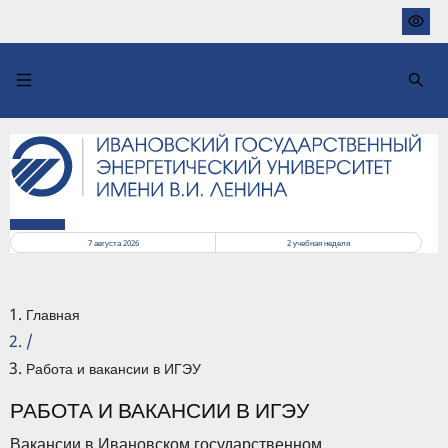
Перейти
к
основному
содержанию
РАСПИСАНИЕ
7 августа 2026
2
учебная неделя
Главная
/
Работа и вакансии в ИГЭУ
РАБОТА И ВАКАНСИИ В ИГЭУ
Вакансии в Ивановском государственном