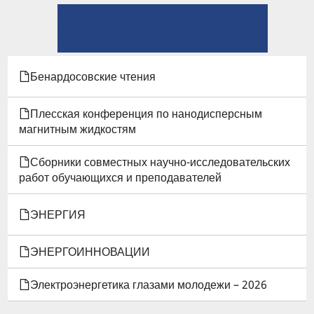
← Сборник ЭНЕРГИЯ-2022
ПЕРЕКРЁСТНЫЕ
⤊ Вверх
ССЫЛКИ
Сборник ЭНЕРГИЯ-2020 →
КНИГИ
Бенардосовские чтения
ДЛЯ
Плесская конференция по нанодисперсным
СБОРНИК
магнитным жидкостям
ЭНЕРГИЯ-2021
Сборники совместных научно-исследовательских
работ обучающихся и преподавателей
ЭНЕРГИЯ
ЭНЕРГОИННОВАЦИИ
Электроэнергетика глазами молодежи – 2026