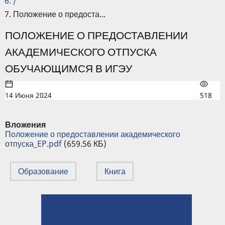
/
Положение о предоста...
ПОЛОЖЕНИЕ О ПРЕДОСТАВЛЕНИИ
АКАДЕМИЧЕСКОГО ОТПУСКА
ОБУЧАЮЩИМСЯ В ИГЭУ
14 Июня 2024
518
Вложения
Положение о предоставлении академического
отпуска_EP.pdf
(659.56 КБ)
Образование
Книга
← Положение о практике обучающихся в ИГЭУ
ПЕРЕКРЁСТНЫЕ
⤊ Вверх
ССЫЛКИ
Положение о проведении независимой оценки качества образования в ИГЭУ →