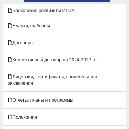
КНИГИ
Банковские реквизиты ИГЭУ
ДЛЯ
Бланки, шаблоны
ПОЛОЖЕНИЕ
Договоры
О
ПРЕДОСТАВЛЕНИИ
Коллективный договор на 2024-2027 гг.
АКАДЕМИЧЕСКОГО
Лицензии, сертификаты, свидетельства,
ОТПУСКА
заключения
ОБУЧАЮЩИМСЯ
Отчеты, планы и программы
В
ИГЭУ
Положения