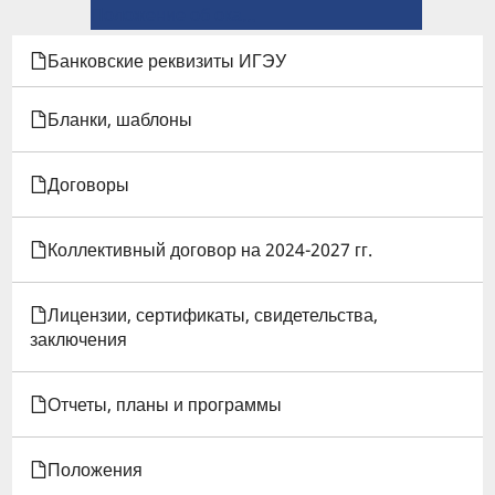
ССЫЛКИ
Положение об оказании материальной поддержки обучающимся образовательной организации →
КНИГИ
Банковские реквизиты ИГЭУ
ДЛЯ
Бланки, шаблоны
ПОЛОЖЕНИЕ
Договоры
ОБ
ОБУЧЕНИИ
Коллективный договор на 2024-2027 гг.
ИНВАЛИДОВ
Лицензии, сертификаты, свидетельства,
И
заключения
ЛИЦ
Отчеты, планы и программы
С
ОГРАНИЧЕННЫМИ
Положения