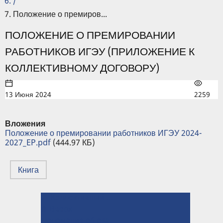
/
Положение о премиров...
ПОЛОЖЕНИЕ О ПРЕМИРОВАНИИ
РАБОТНИКОВ ИГЭУ (ПРИЛОЖЕНИЕ К
КОЛЛЕКТИВНОМУ ДОГОВОРУ)
13 Июня 2024
2259
Вложения
Положение о премировании работников ИГЭУ 2024-
2027_EP.pdf
(444.97 КБ)
Книга
← Коллективный договор на 2024-2027 гг.
ПЕРЕКРЁСТНЫЕ
⤊ Вверх
ССЫЛКИ
Положение об оказании платных образовательных услуг (приложение к Коллективному договору) →