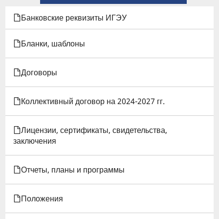
КНИГИ
Банковские реквизиты ИГЭУ
ДЛЯ
Бланки, шаблоны
ПОЛОЖЕНИЕ
Договоры
О
ПРЕМИРОВАНИИ
Коллективный договор на 2024-2027 гг.
РАБОТНИКОВ
Лицензии, сертификаты, свидетельства,
ИГЭУ
заключения
(ПРИЛОЖЕНИЕ
Отчеты, планы и программы
К
КОЛЛЕКТИВНОМУ
Положения
ДОГОВОРУ)