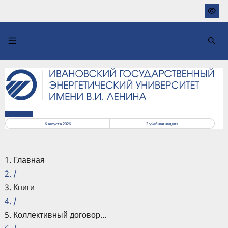
Перейти
к
основному
содержанию
РАСПИСАНИЕ
6 августа 2026
2
учебная неделя
Главная
/
Книги
/
Коллективный договор...